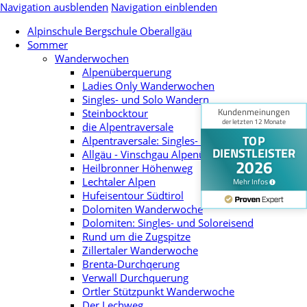
Navigation ausblenden
Navigation einblenden
Alpinschule Bergschule Oberallgäu
Sommer
Wanderwochen
Alpenüberquerung
Ladies Only Wanderwochen
Singles- und Solo Wandern
Steinbocktour
die Alpentraversale
Alpentraversale: Singles- und Soloreisend
Allgäu - Vinschgau Alpenüberquerung
Heilbronner Höhenweg
Lechtaler Alpen
Hufeisentour Südtirol
Dolomiten Wanderwoche
Dolomiten: Singles- und Soloreisend
Rund um die Zugspitze
Zillertaler Wanderwoche
Brenta-Durchqerung
Verwall Durchquerung
Ortler Stützpunkt Wanderwoche
Der Lechweg