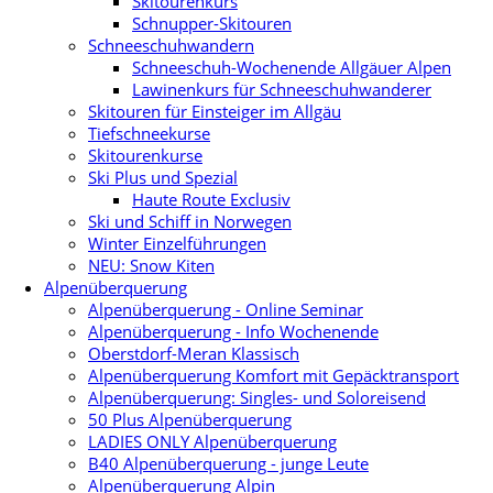
Skitourenkurs
Schnupper-Skitouren
Schneeschuhwandern
Schneeschuh-Wochenende Allgäuer Alpen
Lawinenkurs für Schneeschuhwanderer
Skitouren für Einsteiger im Allgäu
Tiefschneekurse
Skitourenkurse
Ski Plus und Spezial
Haute Route Exclusiv
Ski und Schiff in Norwegen
Winter Einzelführungen
NEU: Snow Kiten
Alpenüberquerung
Alpenüberquerung - Online Seminar
Alpenüberquerung - Info Wochenende
Oberstdorf-Meran Klassisch
Alpenüberquerung Komfort mit Gepäcktransport
Alpenüberquerung: Singles- und Soloreisend
50 Plus Alpenüberquerung
LADIES ONLY Alpenüberquerung
B40 Alpenüberquerung - junge Leute
Alpenüberquerung Alpin