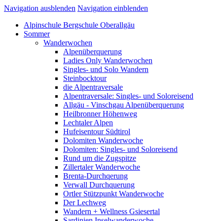
Navigation ausblenden
Navigation einblenden
Alpinschule Bergschule Oberallgäu
Sommer
Wanderwochen
Alpenüberquerung
Ladies Only Wanderwochen
Singles- und Solo Wandern
Steinbocktour
die Alpentraversale
Alpentraversale: Singles- und Soloreisend
Allgäu - Vinschgau Alpenüberquerung
Heilbronner Höhenweg
Lechtaler Alpen
Hufeisentour Südtirol
Dolomiten Wanderwoche
Dolomiten: Singles- und Soloreisend
Rund um die Zugspitze
Zillertaler Wanderwoche
Brenta-Durchqerung
Verwall Durchquerung
Ortler Stützpunkt Wanderwoche
Der Lechweg
Wandern + Wellness Gsiesertal
Sardinien Inselwanderwoche