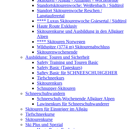
Skitouren - Allgäu - Anfänger - Wochenende
Standortskitourenwoche: Weißenbach / Südtirol
Standort Skitourenwoche Reschen /
Langtauferertal
**** Luxus Skitourenwoche Gsiesertal / Südtirol
Haute Route Exklusiv
Skitourenkurse und Ausbildung in den Allgäuer
Alpen
**** Skitouren Norwegen
Wildspitze (3774 m) Skitourenabschluss
Skitourenwochenende
Ausbildung: Touren und Sicherheit
Safety Training und Touren Basic
Safety Basic (Tageskurs)
Saftey Basic für SCHNEESCHUHGEHER
Tiefschneekurs
Skitourenkurs
Schnupper-Skitouren
Schneeschuhwandern
Schneeschuh-Wochenende Allgäuer Alpen
Lawinenkurs für Schneeschuhwanderer
Skitouren für Einsteiger im Allgäu
Tiefschneekurse
Skitourenkurse
Ski Plus und Spezial