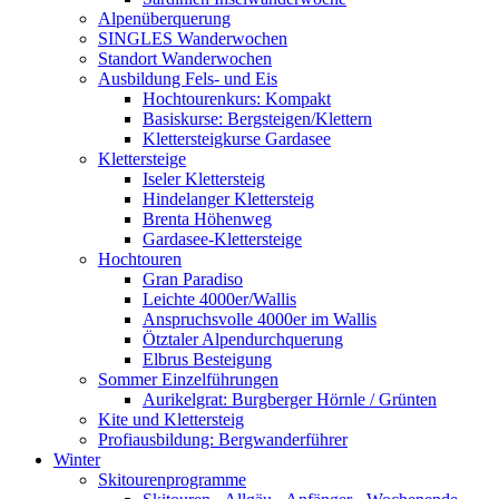
Alpenüberquerung
SINGLES Wanderwochen
Standort Wanderwochen
Ausbildung Fels- und Eis
Hochtourenkurs: Kompakt
Basiskurse: Bergsteigen/Klettern
Klettersteigkurse Gardasee
Klettersteige
Iseler Klettersteig
Hindelanger Klettersteig
Brenta Höhenweg
Gardasee-Klettersteige
Hochtouren
Gran Paradiso
Leichte 4000er/Wallis
Anspruchsvolle 4000er im Wallis
Ötztaler Alpendurchquerung
Elbrus Besteigung
Sommer Einzelführungen
Aurikelgrat: Burgberger Hörnle / Grünten
Kite und Klettersteig
Profiausbildung: Bergwanderführer
Winter
Skitourenprogramme