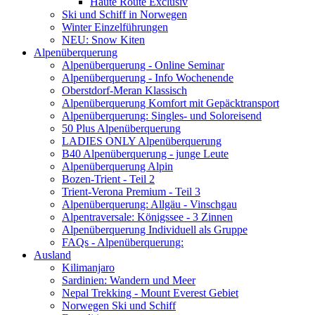
Haute Route Exclusiv
Ski und Schiff in Norwegen
Winter Einzelführungen
NEU: Snow Kiten
Alpenüberquerung
Alpenüberquerung - Online Seminar
Alpenüberquerung - Info Wochenende
Oberstdorf-Meran Klassisch
Alpenüberquerung Komfort mit Gepäcktransport
Alpenüberquerung: Singles- und Soloreisend
50 Plus Alpenüberquerung
LADIES ONLY Alpenüberquerung
B40 Alpenüberquerung - junge Leute
Alpenüberquerung Alpin
Bozen-Trient - Teil 2
Trient-Verona Premium - Teil 3
Alpenüberquerung: Allgäu - Vinschgau
Alpentraversale: Königssee - 3 Zinnen
Alpenüberquerung Individuell als Gruppe
FAQs - Alpenüberquerung:
Ausland
Kilimanjaro
Sardinien: Wandern und Meer
Nepal Trekking - Mount Everest Gebiet
Norwegen Ski und Schiff