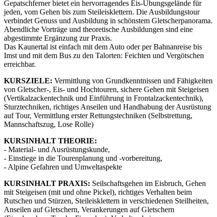
Gepatschferner bietet ein hervorragendes Eis-Übungsgelände für
jeden, vom Gehen bis zum Steileisklettern. Die Ausbildungstour
verbindet Genuss und Ausbildung in schönstem Gletscherpanorama.
Abendliche Vorträge und theoretische Ausbildungen sind eine
abgestimmte Ergänzung zur Praxis.
Das Kaunertal ist einfach mit dem Auto oder per Bahnanreise bis
Imst und mit dem Bus zu den Talorten: Feichten und Vergötschen
erreichbar.
KURSZIELE:
Vermittlung von Grundkenntnissen und Fähigkeiten
von Gletscher-, Eis- und Hochtouren, sichere Gehen mit Steigeisen
(Vertikalzackentechnik und Einführung in Frontalzackentechnik),
Sturztechniken, richtiges Anseilen und Handhabung der Ausrüstung
auf Tour, Vermittlung erster Rettungstechniken (Selbstrettung,
Mannschaftszug, Lose Rolle)​
KURSINHALT THEORIE:
- Material- und Ausrüstungskunde,
- Einstiege in die Tourenplanung und -vorbereitung,
- Alpine Gefahren und Umweltaspekte​
KURSINHALT PRAXIS:
Seilschaftsgehen im Eisbruch, Gehen
mit Steigeisen (mit und ohne Pickel), richtiges Verhalten beim
Rutschen und Stürzen, Steileisklettern in verschiedenen Steilheiten,
Anseilen auf Gletschern, Verankerungen auf Gletschern