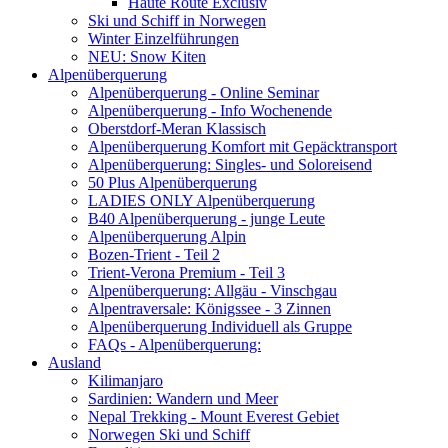
Haute Route Exclusiv
Ski und Schiff in Norwegen
Winter Einzelführungen
NEU: Snow Kiten
Alpenüberquerung
Alpenüberquerung - Online Seminar
Alpenüberquerung - Info Wochenende
Oberstdorf-Meran Klassisch
Alpenüberquerung Komfort mit Gepäcktransport
Alpenüberquerung: Singles- und Soloreisend
50 Plus Alpenüberquerung
LADIES ONLY Alpenüberquerung
B40 Alpenüberquerung - junge Leute
Alpenüberquerung Alpin
Bozen-Trient - Teil 2
Trient-Verona Premium - Teil 3
Alpenüberquerung: Allgäu - Vinschgau
Alpentraversale: Königssee - 3 Zinnen
Alpenüberquerung Individuell als Gruppe
FAQs - Alpenüberquerung:
Ausland
Kilimanjaro
Sardinien: Wandern und Meer
Nepal Trekking - Mount Everest Gebiet
Norwegen Ski und Schiff