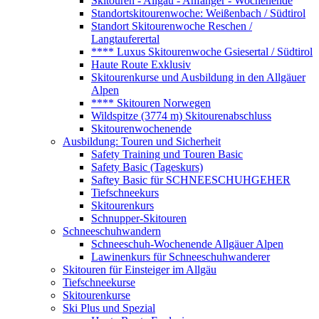
Skitouren - Allgäu - Anfänger - Wochenende
Standortskitourenwoche: Weißenbach / Südtirol
Standort Skitourenwoche Reschen /
Langtauferertal
**** Luxus Skitourenwoche Gsiesertal / Südtirol
Haute Route Exklusiv
Skitourenkurse und Ausbildung in den Allgäuer
Alpen
**** Skitouren Norwegen
Wildspitze (3774 m) Skitourenabschluss
Skitourenwochenende
Ausbildung: Touren und Sicherheit
Safety Training und Touren Basic
Safety Basic (Tageskurs)
Saftey Basic für SCHNEESCHUHGEHER
Tiefschneekurs
Skitourenkurs
Schnupper-Skitouren
Schneeschuhwandern
Schneeschuh-Wochenende Allgäuer Alpen
Lawinenkurs für Schneeschuhwanderer
Skitouren für Einsteiger im Allgäu
Tiefschneekurse
Skitourenkurse
Ski Plus und Spezial