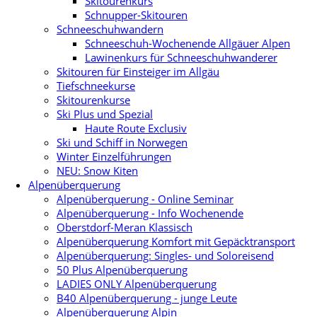
Skitourenkurs
Schnupper-Skitouren
Schneeschuhwandern
Schneeschuh-Wochenende Allgäuer Alpen
Lawinenkurs für Schneeschuhwanderer
Skitouren für Einsteiger im Allgäu
Tiefschneekurse
Skitourenkurse
Ski Plus und Spezial
Haute Route Exclusiv
Ski und Schiff in Norwegen
Winter Einzelführungen
NEU: Snow Kiten
Alpenüberquerung
Alpenüberquerung - Online Seminar
Alpenüberquerung - Info Wochenende
Oberstdorf-Meran Klassisch
Alpenüberquerung Komfort mit Gepäcktransport
Alpenüberquerung: Singles- und Soloreisend
50 Plus Alpenüberquerung
LADIES ONLY Alpenüberquerung
B40 Alpenüberquerung - junge Leute
Alpenüberquerung Alpin