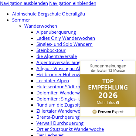
Navigation ausblenden
Navigation einblenden
Alpinschule Bergschule Oberallgäu
Sommer
Wanderwochen
Alpenüberquerung
Ladies Only Wanderwochen
Singles- und Solo Wandern
Steinbocktour
die Alpentraversale
Alpentraversale: Singles- und Soloreisend
Allgäu - Vinschgau Alpenüberquerung
Heilbronner Höhenweg
Lechtaler Alpen
Hufeisentour Südtirol
Dolomiten Wanderwoche
Dolomiten: Singles- und Soloreisend
Rund um die Zugspitze
Zillertaler Wanderwoche
Brenta-Durchqerung
Verwall Durchquerung
Ortler Stützpunkt Wanderwoche
Der Lechweg