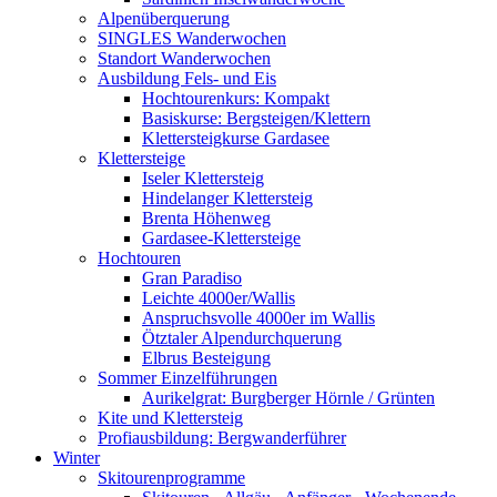
Alpenüberquerung
SINGLES Wanderwochen
Standort Wanderwochen
Ausbildung Fels- und Eis
Hochtourenkurs: Kompakt
Basiskurse: Bergsteigen/Klettern
Klettersteigkurse Gardasee
Klettersteige
Iseler Klettersteig
Hindelanger Klettersteig
Brenta Höhenweg
Gardasee-Klettersteige
Hochtouren
Gran Paradiso
Leichte 4000er/Wallis
Anspruchsvolle 4000er im Wallis
Ötztaler Alpendurchquerung
Elbrus Besteigung
Sommer Einzelführungen
Aurikelgrat: Burgberger Hörnle / Grünten
Kite und Klettersteig
Profiausbildung: Bergwanderführer
Winter
Skitourenprogramme