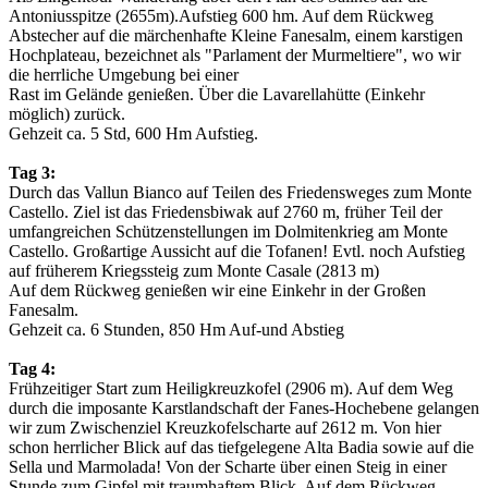
Antoniusspitze (2655m).Aufstieg 600 hm. Auf dem Rückweg
Abstecher auf die märchenhafte Kleine Fanesalm, einem karstigen
Hochplateau, bezeichnet als "Parlament der Murmeltiere", wo wir
die herrliche Umgebung bei einer
Rast im Gelände genießen. Über die Lavarellahütte (Einkehr
möglich) zurück.
Gehzeit ca. 5 Std, 600 Hm Aufstieg.
Tag 3:
Durch das Vallun Bianco auf Teilen des Friedensweges zum Monte
Castello. Ziel ist das Friedensbiwak auf 2760 m, früher Teil der
umfangreichen Schützenstellungen im Dolmitenkrieg am Monte
Castello. Großartige Aussicht auf die Tofanen! Evtl. noch Aufstieg
auf früherem Kriegssteig zum Monte Casale (2813 m)
Auf dem Rückweg genießen wir eine Einkehr in der Großen
Fanesalm.
Gehzeit ca. 6 Stunden, 850 Hm Auf-und Abstieg
Tag 4:
Frühzeitiger Start zum Heiligkreuzkofel (2906 m). Auf dem Weg
durch die imposante Karstlandschaft der Fanes-Hochebene gelangen
wir zum Zwischenziel Kreuzkofelscharte auf 2612 m. Von hier
schon herrlicher Blick auf das tiefgelegene Alta Badia sowie auf die
Sella und Marmolada! Von der Scharte über einen Steig in einer
Stunde zum Gipfel mit traumhaftem Blick. Auf dem Rückweg