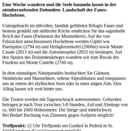
Eine Woche wandern und die Seele baumeln lassen in der
atemberaubenden Dolomiten- Landschaft der Fanes-
Hochebene.
Untergebracht im stilvollen, familiär geführten Rifugio Fanes und
bestens gestärkt mit südtiroler Küche entdecken Sie das sagenhafte
Reich der Fanes (Parlament der Murmeltiere). Auf der von
Felszacken umschlossenen Hochebene werden Gipfel wie
Pareispitze (2794 m) und Heiligkreuzkofel (2906m) sowie Monte
Casale (2813 m) und die Antoniusspitze (2655 m) bestiegen. Auf
den Spuren des Dolomitenkrieges wandern wir zum Biwak des
Friedens am Monte Castello (2760 m).
In dem einmaligen Naturparadies beobachten Sie Gämsen,
Steinböcke und Murmeltiere, seltene Alpenblumen und entspannen
uns an einem der idyllischen Seen oder in einer urigen Alm. Den
Alltag lassen wir weit hinter uns.
Die Touren werden mit Tagesrucksack unternommen. Gehzeiten
betragen je nach Tour zwischen 5-8 Stunden, Auf-und Abstiege von
ca. 600 bis 1000 Höhenmeter. Die Steige sind mittelschwer.
Bei Bedarf Buchung von Zimmern gegen Aufpreis möglich!
Treffpunkt:
12 Uhr Treffpunkt am Gasthof in Pederü in St.
Vigil/Enneberg (Gepäcktransport möglich)