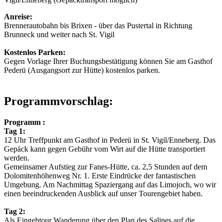
Anreise:
Brennerautobahn bis Brixen - über das Pustertal in Richtung
Brunneck und weiter nach St. Vigil
Kostenlos Parken:
Gegen Vorlage Ihrer Buchungsbestätigung können Sie am Gasthof
Pederü (Ausgangsort zur Hütte) kostenlos parken.
Programmvorschlag:
Programm :
Tag 1:
12 Uhr Treffpunkt am Gasthof in Pederü in St. Vigil/Enneberg. Das
Gepäck kann gegen Gebühr vom Wirt auf die Hütte transportiert
werden.
Gemeinsamer Aufstieg zur Fanes-Hütte, ca. 2,5 Stunden auf dem
Dolomitenhöhenweg Nr. 1. Erste Eindrücke der fantastischen
Umgebung. Am Nachmittag Spaziergang auf das Limojoch, wo wir
einen beeindruckenden Ausblick auf unser Tourengebiet haben.
Tag 2:
Als Eingehtour Wanderung über den Plan des Salines auf die