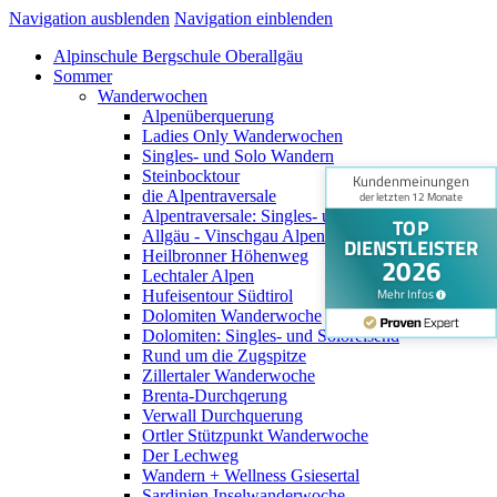
Navigation ausblenden
Navigation einblenden
Alpinschule Bergschule Oberallgäu
Sommer
Wanderwochen
Alpenüberquerung
Ladies Only Wanderwochen
Singles- und Solo Wandern
Steinbocktour
die Alpentraversale
Alpentraversale: Singles- und Soloreisend
Allgäu - Vinschgau Alpenüberquerung
Heilbronner Höhenweg
Lechtaler Alpen
Hufeisentour Südtirol
Dolomiten Wanderwoche
Dolomiten: Singles- und Soloreisend
Rund um die Zugspitze
Zillertaler Wanderwoche
Brenta-Durchqerung
Verwall Durchquerung
Ortler Stützpunkt Wanderwoche
Der Lechweg
Wandern + Wellness Gsiesertal
Sardinien Inselwanderwoche