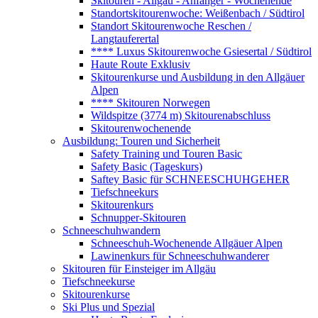
Skitouren - Allgäu - Anfänger - Wochenende
Standortskitourenwoche: Weißenbach / Südtirol
Standort Skitourenwoche Reschen /
Langtauferertal
**** Luxus Skitourenwoche Gsiesertal / Südtirol
Haute Route Exklusiv
Skitourenkurse und Ausbildung in den Allgäuer
Alpen
**** Skitouren Norwegen
Wildspitze (3774 m) Skitourenabschluss
Skitourenwochenende
Ausbildung: Touren und Sicherheit
Safety Training und Touren Basic
Safety Basic (Tageskurs)
Saftey Basic für SCHNEESCHUHGEHER
Tiefschneekurs
Skitourenkurs
Schnupper-Skitouren
Schneeschuhwandern
Schneeschuh-Wochenende Allgäuer Alpen
Lawinenkurs für Schneeschuhwanderer
Skitouren für Einsteiger im Allgäu
Tiefschneekurse
Skitourenkurse
Ski Plus und Spezial