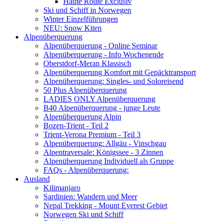
Haute Route Exclusiv
Ski und Schiff in Norwegen
Winter Einzelführungen
NEU: Snow Kiten
Alpenüberquerung
Alpenüberquerung - Online Seminar
Alpenüberquerung - Info Wochenende
Oberstdorf-Meran Klassisch
Alpenüberquerung Komfort mit Gepäcktransport
Alpenüberquerung: Singles- und Soloreisend
50 Plus Alpenüberquerung
LADIES ONLY Alpenüberquerung
B40 Alpenüberquerung - junge Leute
Alpenüberquerung Alpin
Bozen-Trient - Teil 2
Trient-Verona Premium - Teil 3
Alpenüberquerung: Allgäu - Vinschgau
Alpentraversale: Königssee - 3 Zinnen
Alpenüberquerung Individuell als Gruppe
FAQs - Alpenüberquerung:
Ausland
Kilimanjaro
Sardinien: Wandern und Meer
Nepal Trekking - Mount Everest Gebiet
Norwegen Ski und Schiff